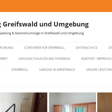
g Greifswald und Umgebung
rümpelung & Seniorenumzüge in Greifswald und Umgebung
Zum
Inhalt
RÄUMUNG
CONTAINER FÜR SPERRMÜLL
DATENSCHUTZ
DI
springen
ARKT!
HAUSHALTSAUFLÖSUNG PASEWALK
KONTAKT / IMPRESS
E
SPERRMÜLL
UMZÜGE IN GREIFSWALD
UNSERE LEISTUN